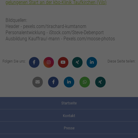
gelungenen Start an der kbo-Klinik Taufkirchen (Vils)
Bildquellen:
Header - pexels.com/tirachard-kumtanom
Personalentwicklung - iStock.com/Steve-Debenport
Ausbildung Kauffrau/-mann - Pexels.com/moose-photos
Folgen Sie uns:
Diese Seite teilen:
Mail
Facebook
Linkdin
Whatsapp
Xing
Startseite
Kontakt
Presse