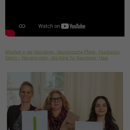
Mitarbeit in der Neurologie - Neurologische Pflege - Faszination
Gehirn – Nervensystem - kbo-Klinik für Neurologie | Haar