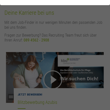
Deine Karriere bei uns
Mit dem Job-Finder in nur wenigen Minuten den passenden Job
bei uns finden.
Fragen zur Bewerbung? Das Recruiting Team freut sich über
Ihren Anruf:
089 4562 - 2908
JETZT BEWERBEN!
Blitzbewerbung Azubis