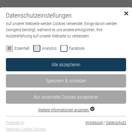
✕
Datenschutzeinstellungen
Menü
Auf unserer Webseite werden Cookies verwendet. Einige davon werden
zwingend benötigt, während es uns andere ermöglichen, Ihre
Nutzererfahrung auf unserer Webseite zu verbessern.
Essentiell
Analytics
Facebook
Alle akzeptieren
Speichern & schließen
Nur essentielle Cookies akzeptieren
Symposium Klinik Nord Wir verlegen die psychiatrische
Weitere Informationen anzeigen
Versorgung aus der Klinik zurück in unser Leben | 23. September
2026 14 - 17 Uhr | Hörsaal der Kinderklinik in Schwabing
Powered by
Impressum
|
Datenschutz
Parzivalstraße 16 80804 München - Schwabing
sgalinski Cookie Consent