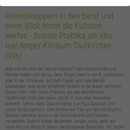
Reinschnuppern in den Beruf und
einen Blick hinter die Kulissen
werfen - Soziale Praktika am kbo-
Isar-Amper-Klinikum Taufkirchen
(Vils)
Was soll ich nach der Schule machen? Viele Schülerinnen und
Schüler stellen sich genau diese Frage, meist in der 9., spätestens
aber in der 10 Klasse. Auf dem Papier sind viele Berufe
interessant, aber einen wirklichen Einblick in die Arbeit vermittelt
Papier nicht. Hier helfen Praktika, die das kbo-Klinikum
Taufkirchen (Vils) seit vielen Jahren in fast allen Bereichen
anbietet. Genau diese Chance haben nun Paul Salomon und
Julius Schatz genutzt. Eine Woche war Paul auf der Huntington-
Station, während Julius in der Küche kochte und Speisen
vorbereitet. Gelernt haben die beiden Jungen vieles, jeder auf
seine Art und Weise in diesen verschiedenen Bereichen. Wir haben