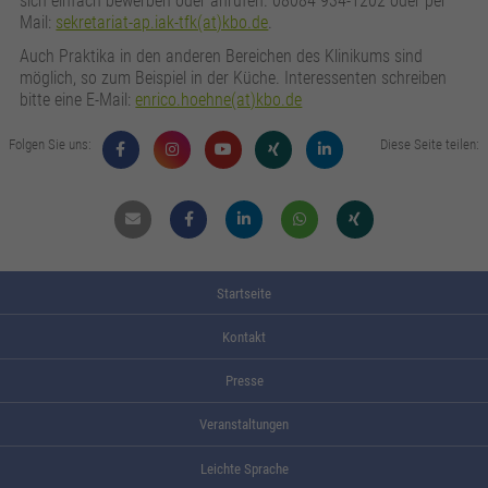
sich einfach bewerben oder anrufen. 08084 934-1202 oder per
Mail:
sekretariat-ap.iak-tfk(at)kbo.de
.
Auch Praktika in den anderen Bereichen des Klinikums sind
möglich, so zum Beispiel in der Küche. Interessenten schreiben
bitte eine E-Mail:
enrico.hoehne(at)kbo.de
Folgen Sie uns:
Diese Seite teilen:
Mail
Facebook
Linkdin
Whatsapp
Xing
Startseite
Kontakt
Presse
Veranstaltungen
Leichte Sprache