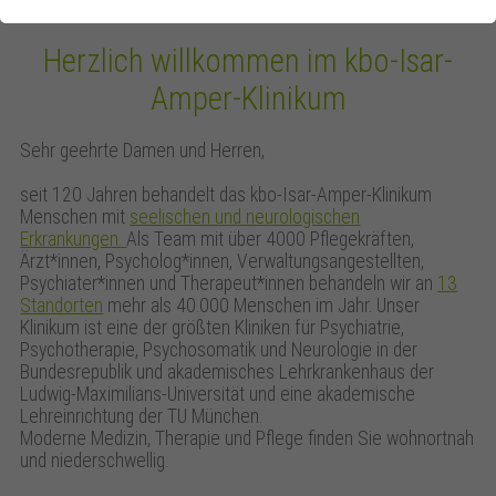
Herzlich willkommen im kbo-Isar-
Amper-Klinikum
Sehr geehrte Damen und Herren,
seit 120 Jahren behandelt das kbo-Isar-Amper-Klinikum
Menschen mit
seelischen und neurologischen
Erkrankungen.
Als Team mit über 4000 Pflegekräften,
Ärzt*innen, Psycholog*innen, Verwaltungsangestellten,
Psychiater*innen und Therapeut*innen behandeln wir an
13
Standorten
mehr als 40.000 Menschen im Jahr. Unser
Klinikum ist eine der größten Kliniken für Psychiatrie,
Psychotherapie, Psychosomatik und Neurologie in der
Bundesrepublik und akademisches Lehrkrankenhaus der
Ludwig-Maximilians-Universität und eine akademische
Lehreinrichtung der TU München.
Moderne Medizin, Therapie und Pflege finden Sie wohnortnah
und niederschwellig.