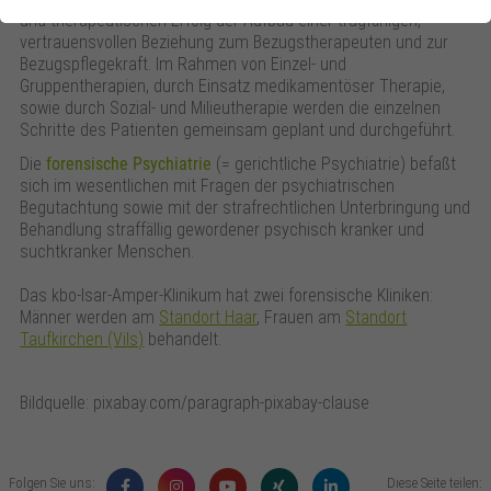
und therapeutischen Erfolg der Aufbau einer tragfähigen,
vertrauensvollen Beziehung zum Bezugstherapeuten und zur
Bezugspflegekraft. Im Rahmen von Einzel- und
Gruppentherapien, durch Einsatz medikamentöser Therapie,
sowie durch Sozial- und Milieutherapie werden die einzelnen
Schritte des Patienten gemeinsam geplant und durchgeführt.
Die
forensische Psychiatrie
(= gerichtliche Psychiatrie) befaßt
sich im wesentlichen mit Fragen der psychiatrischen
Begutachtung sowie mit der strafrechtlichen Unterbringung und
Behandlung straffällig gewordener psychisch kranker und
suchtkranker Menschen.
Das kbo-Isar-Amper-Klinikum hat zwei forensische Kliniken:
Männer werden am
Standort Haar
, Frauen am
Standort
Taufkirchen (Vils)
behandelt.
Bildquelle: pixabay.com/paragraph-pixabay-clause
Folgen Sie uns:
Diese Seite teilen: