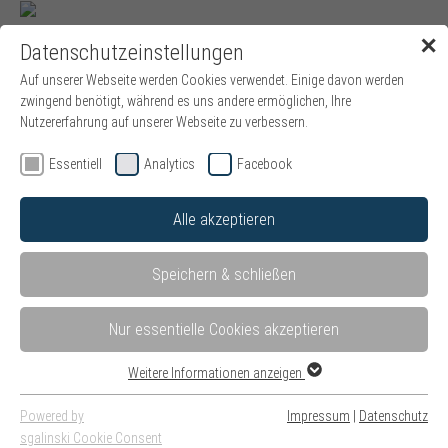
✕
Datenschutzeinstellungen
Menü
Auf unserer Webseite werden Cookies verwendet. Einige davon werden
zwingend benötigt, während es uns andere ermöglichen, Ihre
Nutzererfahrung auf unserer Webseite zu verbessern.
Essentiell
Analytics
Facebook
Forensische Psychiatrie und
Psychotherapie
Alle akzeptieren
Der Maßregelvollzug hat neben der Therapie strafrechtlich
Speichern & schließen
untergebrachter psychisch kranker bzw. suchtkranker
Patienten die gesetzliche Aufgabe ihrer Sicherung, sowohl nach
außen hin für die Gesellschaft als auch nach innen für
Nur essentielle Cookies akzeptieren
Mitarbeiterinnen und Mitarbeiter, Mitpatienten und den
Patienten selbst. Nach Außen wird dies überwiegend durch
Weitere Informationen anzeigen
neueste Sicherheitstechnik, aber auch durch multiprofessionell
reflektierte und mehrfach überprüfte schrittweise
Powered by
Impressum
|
Datenschutz
Vollzugslockerungen umgesetzt. Innerhalb der Klinik ist die
sgalinski Cookie Consent
wesentliche Voraussetzung für ein hohes Maß an Sicherheit