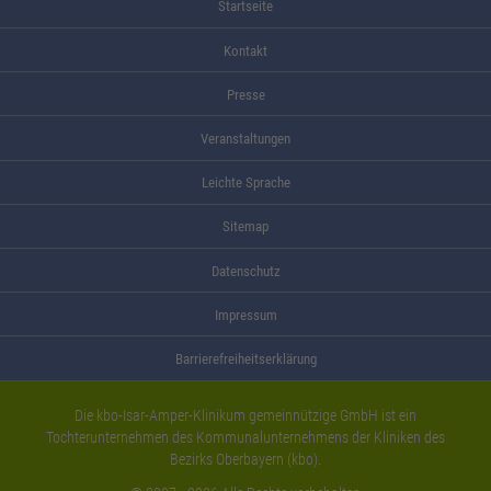
Startseite
Kontakt
Presse
Veranstaltungen
Leichte Sprache
Sitemap
Datenschutz
Impressum
Barrierefreiheitserklärung
Die kbo-Isar-Amper-Klinikum gemeinnützige GmbH ist ein
Tochterunternehmen des Kommunalunternehmens der Kliniken des
Bezirks Oberbayern (kbo).