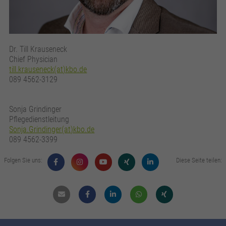
Dr. Till Krauseneck
Chief Physician
till.krauseneck(at)kbo.de
089 4562-3129
Sonja Grindinger
Pflegedienstleitung
Sonja.Grindinger(at)kbo.de
089 4562-3399
Folgen Sie uns:
Diese Seite teilen:
Mail
Facebook
Linkdin
Whatsapp
Xing