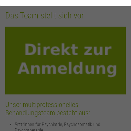
Das Team stellt sich vor
Unser multiprofessionelles
Behandlungsteam besteht aus:
Ärzt*innen für Psychiatrie, Psychosomatik und
Psychotherapie