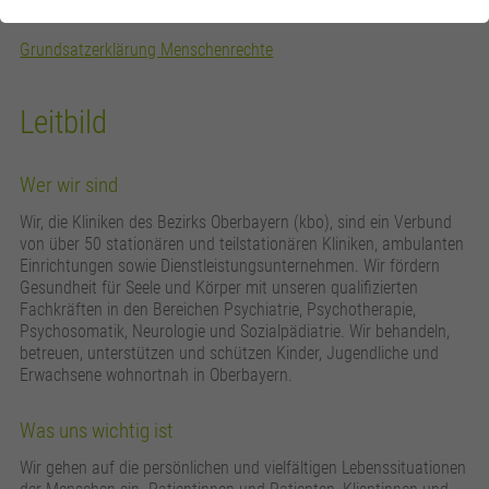
Grundsatzerklärung Menschenrechte
Leitbild
Wer wir sind
Wir, die Kliniken des Bezirks Oberbayern (kbo), sind ein Verbund
von über 50 stationären und teilstationären Kliniken, ambulanten
Einrichtungen sowie Dienstleistungsunternehmen. Wir fördern
Gesundheit für Seele und Körper mit unseren qualifizierten
Fachkräften in den Bereichen Psychiatrie, Psychotherapie,
Psychosomatik, Neurologie und Sozialpädiatrie. Wir behandeln,
betreuen, unterstützen und schützen Kinder, Jugendliche und
Erwachsene wohnortnah in Oberbayern.
Was uns wichtig ist
Wir gehen auf die persönlichen und vielfältigen Lebenssituationen