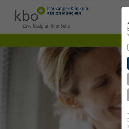
A
b
W
s