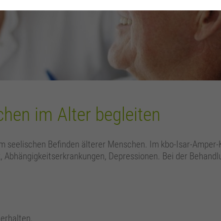
hen im Alter begleiten
em seelischen Befinden älterer Menschen. Im kbo-Isar-Amper-
 Abhängigkeitserkrankungen, Depressionen. Bei der Behandlu
 erhalten.