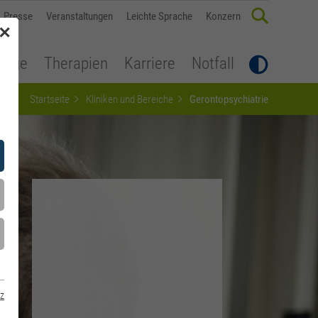
Presse
Veranstaltungen
Leichte Sprache
Konzern
✕
flege
Therapien
Karriere
Notfall
Startseite
Kliniken und Bereiche
Gerontopsychiatrie
z