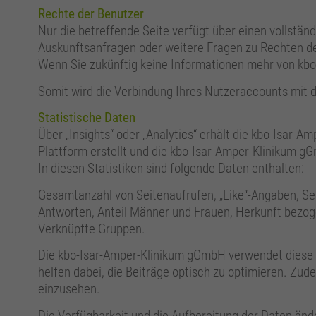
Rechte der Benutzer
Nur die betreffende Seite verfügt über einen vollstä
Auskunftsanfragen oder weitere Fragen zu Rechten de
Wenn Sie zukünftig keine Informationen mehr von kbo e
Somit wird die Verbindung Ihres Nutzeraccounts mit 
Statistische Daten
Über „Insights“ oder „Analytics“ erhält die kbo-Isar-
Plattform erstellt und die kbo-Isar-Amper-Klinikum gG
In diesen Statistiken sind folgende Daten enthalten:
Gesamtanzahl von Seitenaufrufen, „Like“-Angaben, Sei
Antworten, Anteil Männer und Frauen, Herkunft bezoge
Verknüpfte Gruppen.
Die kbo-Isar-Amper-Klinikum gGmbH verwendet diese be
helfen dabei, die Beiträge optisch zu optimieren. Zud
einzusehen.
Die Verfügbarkeit und die Aufbereitung der Daten änd