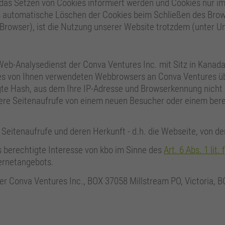
 das Setzen von Cookies informiert werden und Cookies nur im
s automatische Löschen der Cookies beim Schließen des Brows
 Browser), ist die Nutzung unserer Website trotzdem (unter 
b-Analysedienst der Conva Ventures Inc. mit Sitz in Kanada,
es von Ihnen verwendeten Webbrowsers an Conva Ventures übe
gte Hash, aus dem Ihre IP-Adresse und Browserkennung nicht 
ere Seitenaufrufe von einem neuen Besucher oder einem berei
eitenaufrufe und deren Herkunft - d.h. die Webseite, von der 
s berechtigte Interesse von kbo im Sinne des
Art. 6 Abs. 1 lit
ternetangebots.
er Conva Ventures Inc., BOX 37058 Millstream PO, Victoria, 