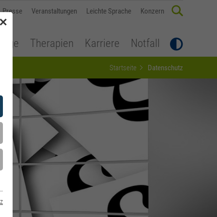
Presse
Veranstaltungen
Leichte Sprache
Konzern
✕
flege
Therapien
Karriere
Notfall
Startseite
Datenschutz
z