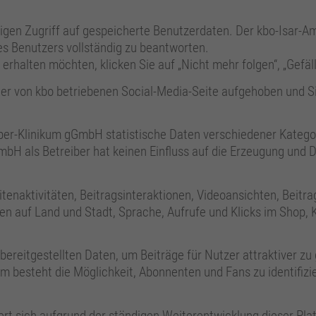
ndigen Zugriff auf gespeicherte Benutzerdaten. Der kbo-Isar-A
s Benutzers vollständig zu beantworten.
rhalten möchten, klicken Sie auf „Nicht mehr folgen“, „Gefäll
der von kbo betriebenen Social-Media-Seite aufgehoben und S
Amper-Klinikum gGmbH statistische Daten verschiedener Kategor
mbH als Betreiber hat keinen Einfluss auf die Erzeugung und D
tenaktivitäten, Beitragsinteraktionen, Videoansichten, Beitra
n auf Land und Stadt, Sprache, Aufrufe und Klicks im Shop, 
reitgestellten Daten, um Beiträge für Nutzer attraktiver zu
em besteht die Möglichkeit, Abonnenten und Fans zu identifizi
ert sich aufgrund der ständigen Weiterentwicklung dieser Pla