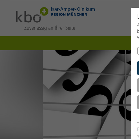
A
b
W
s