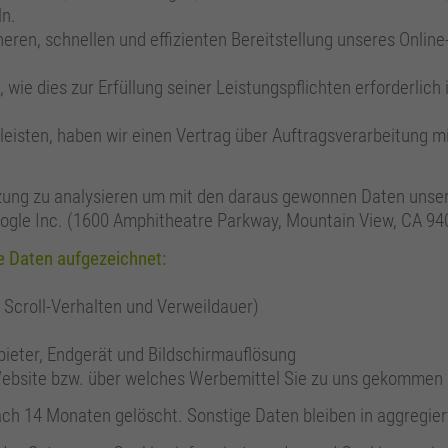
ln.
heren, schnellen und effizienten Bereitstellung unseres Onlin
, wie dies zur Erfüllung seiner Leistungspflichten erforderlic
isten, haben wir einen Vertrag über Auftragsverarbeitung m
zung zu analysieren um mit den daraus gewonnen Daten unser
ogle Inc. (1600 Amphitheatre Parkway, Mountain View, CA 9404
e Daten aufgezeichnet:
, Scroll-Verhalten und Verweildauer)
ieter, Endgerät und Bildschirmauflösung
Website bzw. über welches Werbemittel Sie zu uns gekommen 
 14 Monaten gelöscht. Sonstige Daten bleiben in aggregiert