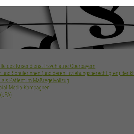
lle des Krisendienst Psychiatrie Oberbayern
r und Schülerinnen (und deren Erziehungsberechtigten) der 
 als Patient im Maßregelvollzug
ocial-Media-Kampagnen
 (ePA)