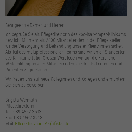
Sehr geehrte Damen und Herren,
ich begrüße Sie als Pflegedirektorin des kbo-Isar-Amper-Klinikums
herzlich. Mit mehr als 2400 Mitarbeitenden in der Pflege stellen
wir die Versorgung und Behandlung unserer Klient*innen sicher.
Als Teil des multiprofessionellen Teams sind wir an elf Standorten
des Klinikums tätig. Großen Wert legen wir auf die Fort- und
Weiterbildung unserer Mitarbeitenden, die den Patientinnen und
Patienten zugutekommt.
Wir freuen uns auf neue Kolleginnen und Kollegen und ermuntern
Sie, sich zu bewerben.
Brigitta Wermuth
Pflegedirektorin
Tel:: 089 4562-3593
Fax: 089 4562-3213
Mail:
Pflegedirektion.IAK(at)kbo.de