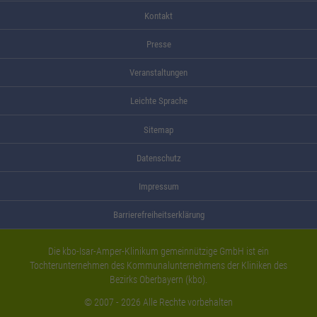
Kontakt
Presse
Veranstaltungen
Leichte Sprache
Sitemap
Datenschutz
Impressum
Barrierefreiheitserklärung
Die kbo-Isar-Amper-Klinikum gemeinnützige GmbH ist ein
Tochterunternehmen des Kommunalunternehmens der Kliniken des
Bezirks Oberbayern (kbo).
© 2007 - 2026 Alle Rechte vorbehalten