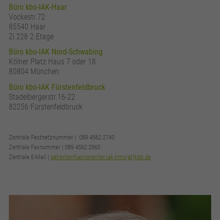
Büro kbo-IAK-Haar
Vockestr.72
85540 Haar
Zi.228 2.Etage
Büro kbo-IAK Nord-Schwabing
Kölner Platz Haus 7 oder 18
80804 München
Büro kbo-IAK Fürstenfeldbruck
Stadelbergerstr.16-22
82256 Fürstenfeldbruck
Zentrale Festnetznummer | 089 4562 2740
Zentrale Faxnummer | 089 4562 2960
Zentrale E-Mail |
patientenfuersprecher.iak-kmo(at)kbo.de