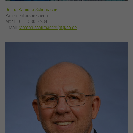
Dr.h.c. Ramona Schumacher
Patientenfürsprecherin
Mobil: 0151 58054234
E-Mail:
ramona.schumacher(at)kbo.de