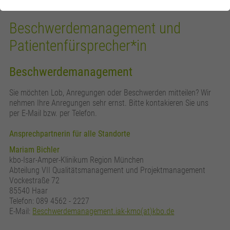
Beschwerdemanagement und
Patientenfürsprecher*in
Beschwerdemanagement
Sie möchten Lob, Anregungen oder Beschwerden mitteilen? Wir
nehmen Ihre Anregungen sehr ernst. Bitte kontakieren Sie uns
per E-Mail bzw. per Telefon.
Ansprechpartnerin für alle Standorte
Mariam Bichler
kbo-Isar-Amper-Klinikum Region München
Abteilung VII Qualitätsmanagement und Projektmanagement
Vockestraße 72
85540 Haar
Telefon: 089 4562 - 2227
E-Mail:
Beschwerdemanagement.iak-kmo(at)kbo.de