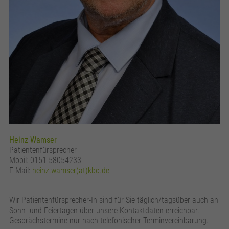
Heinz Wamser
Patientenfürsprecher
Mobil: 0151 58054233
E-Mail:
heinz.wamser(at)kbo.de
Wir Patientenfürsprecher-In sind für Sie täglich/tagsüber auch an
Sonn- und Feiertagen über unsere Kontaktdaten erreichbar.
Gesprächstermine nur nach telefonischer Terminvereinbarung.