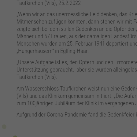
Taufkirchen (Vils), 25.2.2022
„Wenn wir an das unermessliche Leid denken, das Kri
Mitmenschen zufügen konnten, dann stehen wir mit Fa
zeigte sich bei dem stillen Gedenken an die Opfer der
Männer und 57 Frauen, aus der damaligen Landesfürsorg
Menschen wurden am 25. Februar 1941 deportiert und i
„Hungerhäusern“ in Eglfing-Haar.
„Unsere Aufgabe ist es, den Opfern und den Ermordete
Unterstützung gebraucht, aber sie wurden alleingelas
Taufkirchen (Vils).
Am Wasserschloss Taufkirchen weist nun eine Gedenkt
(Vils) und das Klinikum gemeinsam initiiert. „Die Au
zum 100jährigen Jubiläum der Klinik im vergangenen J
Aufgrund der Corona-Pandemie fand die Gedenkfeier im