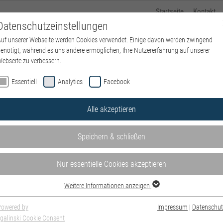
Startseite
Kontakt
Datenschutzeinstellungen
uf unserer Webseite werden Cookies verwendet. Einige davon werden zwingend
Kliniken und Bereiche
Standorte
Über uns
P
enötigt, während es uns andere ermöglichen, Ihre Nutzererfahrung auf unserer
ebseite zu verbessern.
rtseite
Über uns
Erinnerungskultur
Gemeinde Taufkirchen (Vils) und
Essentiell
Analytics
Facebook
Alle akzeptieren
Speichern & schließen
Nur essentielle Cookies akzeptieren
Weitere Informationen anzeigen
Powered by
Impressum
|
Datenschut
galinski Cookie Consent