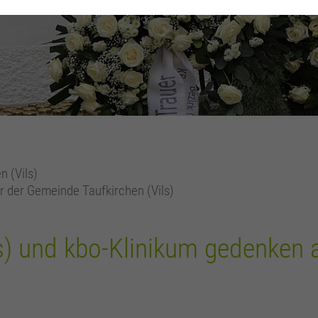
n (Vils)
r der Gemeinde Taufkirchen (Vils)
s) und kbo-Klinikum gedenken a