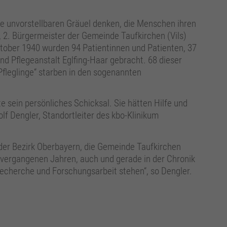
e unvorstellbaren Gräuel denken, die Menschen ihren
 2. Bürgermeister der Gemeinde Taufkirchen (Vils)
Oktober 1940 wurden 94 Patientinnen und Patienten, 37
nd Pflege­anstalt Eglfing-Haar gebracht. 68 dieser
fleglinge“ starben in den sogenannten
 sein persönliches Schicksal. Sie hätten Hilfe und
lf Dengler, Standortleiter des kbo-Klinikum
 der Bezirk Oberbayern, die Gemeinde Taufkirchen
n vergangenen Jahren, auch und gerade in der Chronik
Recherche und Forschungsarbeit stehen“, so Dengler.