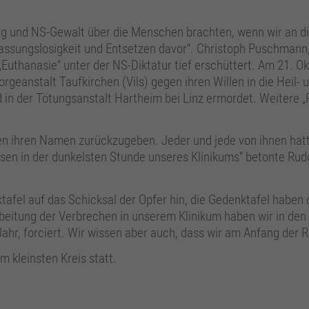
eg und NS-Gewalt über die Menschen brachten, wenn wir an di
ssungslosigkeit und Entsetzen davor“. Christoph Puschmann,
 „Euthanasie“ unter der NS-Diktatur tief erschüttert. Am 21. 
eanstalt Taufkirchen (Vils) gegen ihren Willen in die Heil- u
n der Tötungsanstalt Hartheim bei Linz ermordet. Weitere „P
n ihren Namen zurückzugeben. Jeder und jede von ihnen hatte
sen in der dunkelsten Stunde unseres Klinikums“ betonte Rudo
afel auf das Schicksal der Opfer hin, die Gedenktafel haben
farbeitung der Verbrechen in unserem Klinikum haben wir in de
ahr, forciert. Wir wissen aber auch, dass wir am Anfang der 
 kleinsten Kreis statt.