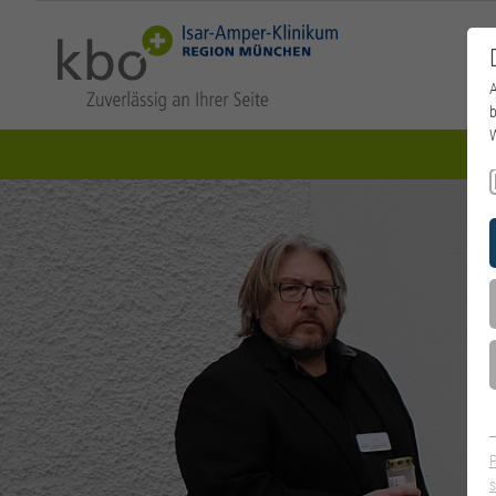
A
b
W
Sta
s