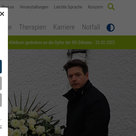
Presse
Veranstaltungen
Leichte Sprache
Konzern
✕
flege
Therapien
Karriere
Notfall
 kbo-Klinikum gedenken an die Opfer der NS-Diktatur - 25.02.2022
z