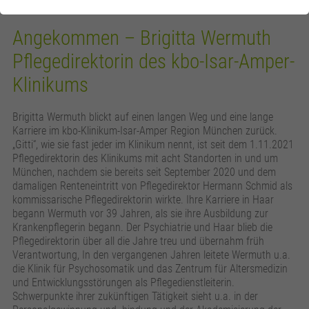
Angekommen – Brigitta Wermuth
Pflegedirektorin des kbo-Isar-Amper-
Klinikums
Brigitta Wermuth blickt auf einen langen Weg und eine lange
Karriere im kbo-Klinikum-Isar-Amper Region München zurück.
„Gitti“, wie sie fast jeder im Klinikum nennt, ist seit dem 1.11.2021
Pflegedirektorin des Klinikums mit acht Standorten in und um
München, nachdem sie bereits seit September 2020 und dem
damaligen Renteneintritt von Pflegedirektor Hermann Schmid als
kommissarische Pflegedirektorin wirkte. Ihre Karriere in Haar
begann Wermuth vor 39 Jahren, als sie ihre Ausbildung zur
Krankenpflegerin begann. Der Psychiatrie und Haar blieb die
Pflegedirektorin über all die Jahre treu und übernahm früh
Verantwortung, In den vergangenen Jahren leitete Wermuth u.a.
die Klinik für Psychosomatik und das Zentrum für Altersmedizin
und Entwicklungsstörungen als Pflegedienstleiterin.
Schwerpunkte ihrer zukünftigen Tätigkeit sieht u.a. in der