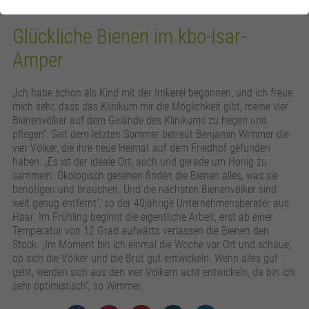
Glückliche Bienen im kbo-Isar-
Amper
„Ich habe schon als Kind mit der Imkerei begonnen, und ich freue
mich sehr, dass das Klinikum mir die Möglichkeit gibt, meine vier
Bienenvölker auf dem Gelände des Klinikums zu hegen und
pflegen“. Seit dem letzten Sommer betreut Benjamin Wimmer die
vier Völker, die ihre neue Heimat auf dem Friedhof gefunden
haben. „Es ist der ideale Ort, auch und gerade um Honig zu
sammeln. Ökologisch gesehen finden die Bienen alles, was sie
benötigen und brauchen. Und die nächsten Bienenvölker sind
weit genug entfernt“, so der 40jährige Unternehmensberater aus
Haar. Im Frühling beginnt die eigentliche Arbeit, erst ab einer
Temperatur von 12 Grad aufwärts verlassen die Bienen den
Stock. „Im Moment bin ich einmal die Woche vor Ort und schaue,
ob sich die Völker und die Brut gut entwickeln. Wenn alles gut
geht, werden sich aus den vier Völkern acht entwickeln, da bin ich
sehr optimistisch“, so Wimmer.