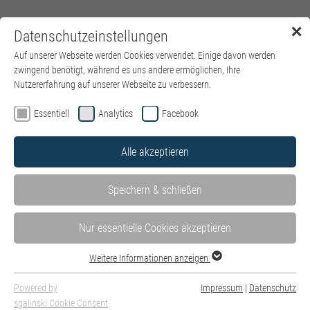
✕
Datenschutzeinstellungen
Menü
Auf unserer Webseite werden Cookies verwendet. Einige davon werden
zwingend benötigt, während es uns andere ermöglichen, Ihre
Nutzererfahrung auf unserer Webseite zu verbessern.
Essentiell
Analytics
Facebook
Alle akzeptieren
Speichern & schließen
Nur essentielle Cookies akzeptieren
Weitere Informationen anzeigen
Symposium Suizidprävention | zum Welttag der Suizidprävention
10. September 2026, 14 – 17 Uhr | Wasserschloss Taufkirchen
Powered by
Impressum
|
Datenschutz
(Vils)
sgalinski Cookie Consent