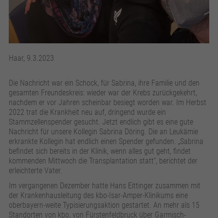
Haar, 9.3.2023
Die Nachricht war ein Schock, für Sabrina, ihre Familie und den
gesamten Freundeskreis: wieder war der Krebs zurückgekehrt,
nachdem er vor Jahren scheinbar besiegt worden war. Im Herbst
2022 trat die Krankheit neu auf, dringend wurde ein
Stammzellenspender gesucht. Jetzt endlich gibt es eine gute
Nachricht für unsere Kollegin Sabrina Döring. Die an Leukämie
erkrankte Kollegin hat endlich einen Spender gefunden. „Sabrina
befindet sich bereits in der Klinik, wenn alles gut geht, findet
kommenden Mittwoch die Transplantation statt“, berichtet der
erleichterte Vater.
Im vergangenen Dezember hatte Hans Eittinger zusammen mit
der Krankenhausleitung des kbo-Isar-Amper-Klinikums eine
oberbayern-weite Typisierungsaktion gestartet. An mehr als 15
Standorten von kbo, von Fürstenfeldbruck über Garmisch-