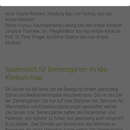
Anne Höpner-Reichert, Abteilung Bau und Technik, kbo-Isar-
Amper-Klinikum
Stinne Fronius, Kaufmännische Leitung kbo-Isar-Amper-Klinikum
Johanne Thalmeier, stv. Pflegedirektor kbo-Isar-Amper-Klinikum
Prof. Dr. Peter Brieger, Ärztlicher Direktor kbo-Isar-Amper-
Klinikum
Spatenstich für Demenzgarten im kbo-
Klinikum Haar
Ein Garten für die Sinne, der die Bewegung fördert, gleichzeitig
Stürze und Medikamentengabe reduzieren kann. Das ist das Ziel
der „Demenzgärten“, die nun auf zwei Stationen des Zentrums für
Altersmedizin und Entwicklungsstörungen geschaffen werden.
„Die Sinnes- bzw. Demenzgärten helfen den Patientinnen und
Patienten, sich sicherer zu fühlen und gleichzeitig auch körperlich
fit zu bleiben. Zwei Stunden pro Woche sind das Minimum an
Bewegung, die ältere Menschen haben sollten. Die Demenzgärten