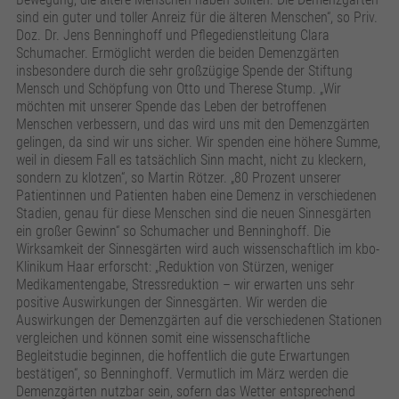
sind ein guter und toller Anreiz für die älteren Menschen“, so Priv.
Doz. Dr. Jens Benninghoff und Pflegedienstleitung Clara
Schumacher. Ermöglicht werden die beiden Demenzgärten
insbesondere durch die sehr großzügige Spende der Stiftung
Mensch und Schöpfung von Otto und Therese Stump. „Wir
möchten mit unserer Spende das Leben der betroffenen
Menschen verbessern, und das wird uns mit den Demenzgärten
gelingen, da sind wir uns sicher. Wir spenden eine höhere Summe,
weil in diesem Fall es tatsächlich Sinn macht, nicht zu kleckern,
sondern zu klotzen“, so Martin Rötzer. „80 Prozent unserer
Patientinnen und Patienten haben eine Demenz in verschiedenen
Stadien, genau für diese Menschen sind die neuen Sinnesgärten
ein großer Gewinn“ so Schumacher und Benninghoff. Die
Wirksamkeit der Sinnesgärten wird auch wissenschaftlich im kbo-
Klinikum Haar erforscht: „Reduktion von Stürzen, weniger
Medikamentengabe, Stressreduktion – wir erwarten uns sehr
positive Auswirkungen der Sinnesgärten. Wir werden die
Auswirkungen der Demenzgärten auf die verschiedenen Stationen
vergleichen und können somit eine wissenschaftliche
Begleitstudie beginnen, die hoffentlich die gute Erwartungen
bestätigen“, so Benninghoff. Vermutlich im März werden die
Demenzgärten nutzbar sein, sofern das Wetter entsprechend